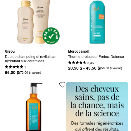
Gisou
Moroccanoil
Duo de shampoing et revitalisant 
Thermo-protecteur Perfect Defense
hydratant aux céramides 
3,3K
Honey Gloss
1
20,50 $ - 43,50 $
(58,50 $ valeur)
66,00 $
(73,00 $ valeur)