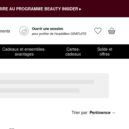
RIRE AU PROGRAMME BEAUTY INSIDER ▸
Ouvrir une session
ements
pour profiter de l’expédition GRATUITE
Cadeaux et ensembles-
Cartes-
Solde et
avantages
cadeaux
offres
Trier par
:
Pertinence