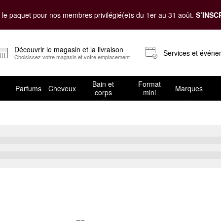
le paquet pour nos membres privilégié(e)s du 1er au 31 août.
S’INSC
Découvrir le magasin et la livraison
Services et évén
Choisissez votre magasin et votre emplacement
Bain et
Format
Parfums
Cheveux
Marques
corps
mini
u