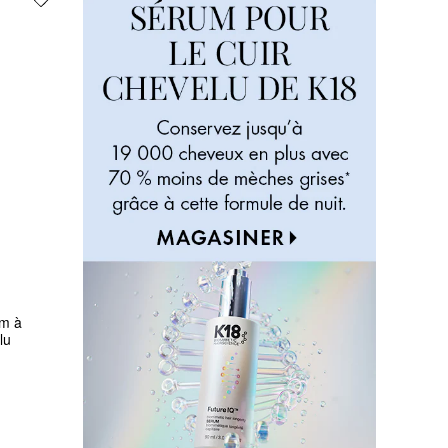
m à 
lu