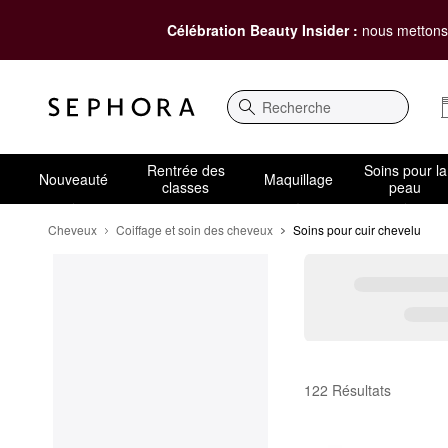
Célébration Beauty Insider :
nous mettons 
Recherche
Rentrée des
Soins pour la
Nouveauté
Maquillage
classes
peau
Cheveux
Coiffage et soin des cheveux
Soins pour cuir chevelu
Soins pour cuir chevel
122 Résultats