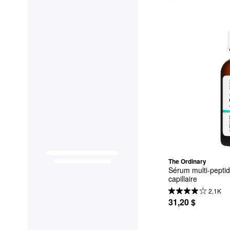
The Ordinary
Sérum multi-peptidi
capillaire
2,1K
31,20 $