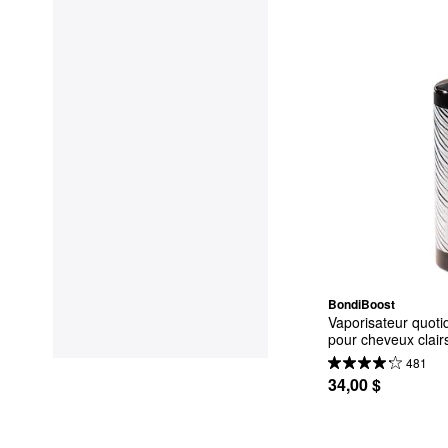
BondiBoost
Vaporisateur quotid
pour cheveux clai
481
34,00 $