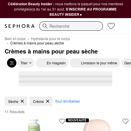
Célébration Beauty Insider :
nous mettons le paquet pour nos membres
privilégié(e)s du 1er au 31 août.
S’INSCRIRE AU PROGRAMME
BEAUTY INSIDER ▸
Recherche
Bain et corps
Hydratants pour le corps
Crèmes à mains pour peau sèche
Crèmes à mains pour peau sèche
Trier
En magasin
Livraison le jour même
Gam
Crèmes à mains pour peau sèche
Tout réinitialiser
Sèche
Crème
11 Résultats
NOUVEAUTÉ