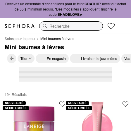
Recevez un ensemble d’échantillons pour le teint
GRATUIT*
avec tout achat
de 55 $ minimum requis. *Des modalités s’appliquent. Inscrire le
code
SHADELOVE ▸
Recherche
Soins pour la peau
Mini baumes à lèvres
Mini baumes à lèvres
Trier
En magasin
Livraison le jour même
Vos
194 Résultats
Mini baumes à lèvres
NOUVEAUTÉ
NOUVEAUTÉ
SÉRIE LIMITÉE
SÉRIE LIMITÉE