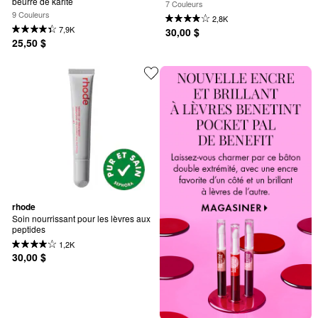
beurre de karité
7 Couleurs
9 Couleurs
2,8K
7,9K
30,00 $
25,50 $
rhode
Soin nourrissant pour les lèvres aux 
peptides
1,2K
30,00 $