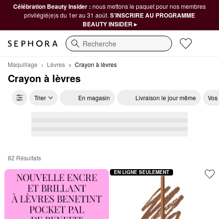
Célébration Beauty Insider :
nous mettons le paquet pour nos membres
privilégié(e)s du 1er au 31 août.
S’INSCRIRE AU PROGRAMME
BEAUTY INSIDER ▸
Recherche
Maquillage
Lèvres
Crayon à lèvres
Crayon à lèvres
Trier
En magasin
Livraison le jour même
Vos
82 Résultats
Crayon à lèvres
EN LIGNE SEULEMENT