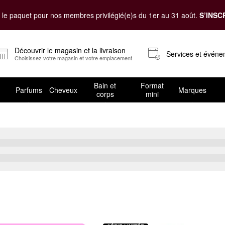
le paquet pour nos membres privilégié(e)s du 1er au 31 août.
S’INSC
Découvrir le magasin et la livraison
Services et évén
Choisissez votre magasin et votre emplacement
Bain et
Format
Parfums
Cheveux
Marques
corps
mini
vres