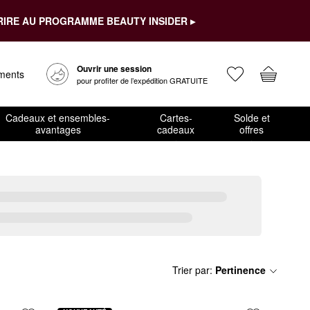
RIRE AU PROGRAMME BEAUTY INSIDER ▸
Ouvrir une session
ements
pour profiter de l’expédition GRATUITE
Cadeaux et ensembles-
Cartes-
Solde et
avantages
cadeaux
offres
Trier par
:
Pertinence