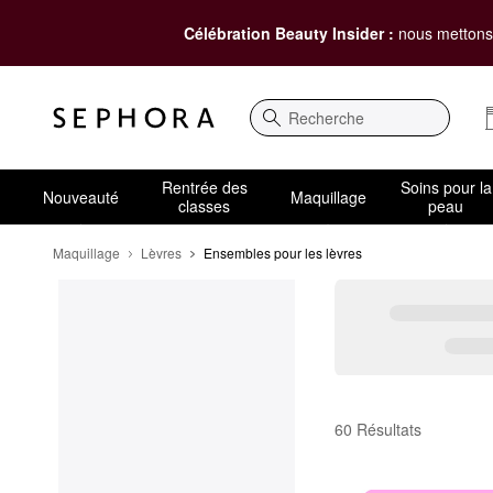
Célébration Beauty Insider :
nous mettons 
Recherche
Rentrée des
Soins pour la
Nouveauté
Maquillage
classes
peau
Maquillage
Lèvres
Ensembles pour les lèvres
Ensembles pour les lè
60 Résultats