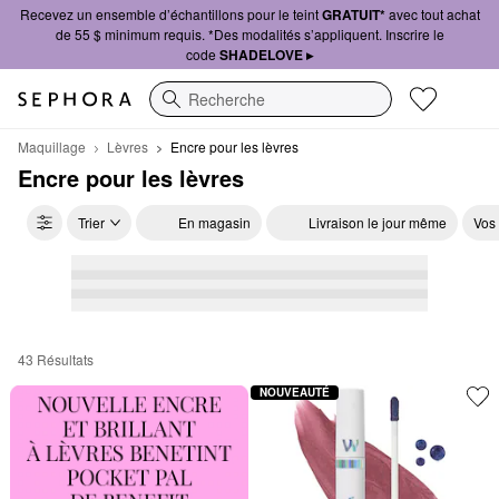
Recevez un ensemble d’échantillons pour le teint
GRATUIT*
avec tout achat
de 55 $ minimum requis. *Des modalités s’appliquent. Inscrire le
code
SHADELOVE ▸
Recherche
Maquillage
Lèvres
Encre pour les lèvres
Encre pour les lèvres
Trier
En magasin
Livraison le jour même
Vos
43 Résultats
Encre pour les lèvres
NOUVEAUTÉ