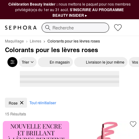
Célébration Beauty Insider :
nous mettons le paquet pour nos membres
privilégié(e)s du 1er au 31 août.
S’INSCRIRE AU PROGRAMME
BEAUTY INSIDER ▸
Recherche
Maquillage
Lèvres
Colorants pour les lèvres roses
Colorants pour les lèvres roses
Trier
En magasin
Livraison le jour même
Vos
Colorants pour les lèvres roses
Tout réinitialiser
Rose
15 Résultats