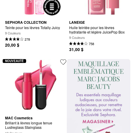
SEPHORA COLLECTION
LANEIGE
Teinte pour les lèvres Totally Juicy
Huile teintée pour les lèvres 
hydratante et légère JuicePop Box
9 Couleurs
9 Couleurs
278
758
20,00 $
31,00 $
NOUVEAUTÉ
MAC Cosmetics
Brillant à lèvres longue tenue 
Lustreglass Stainglass
10 Couleurs