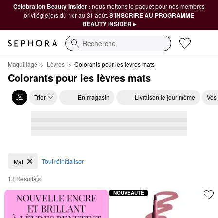
Célébration Beauty Insider :
nous mettons le paquet pour nos membres
privilégié(e)s du 1er au 31 août.
S’INSCRIRE AU PROGRAMME
BEAUTY INSIDER ▸
Recherche
Maquillage
Lèvres
Colorants pour les lèvres mats
Colorants pour les lèvres mats
Trier
En magasin
Livraison le jour même
Vos
Colorants pour les lèvres mats
Tout réinitialiser
Mat
13 Résultats
NOUVEAUTÉ