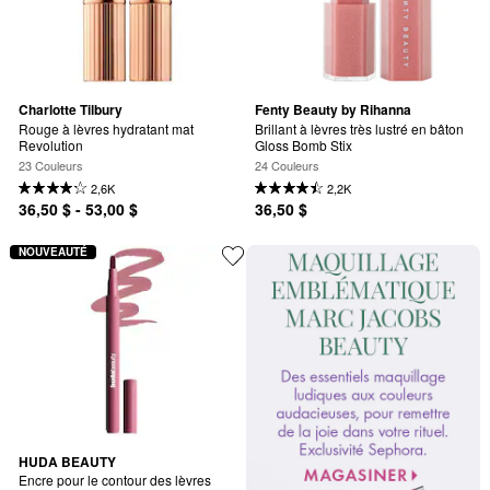
Charlotte Tilbury
Fenty Beauty by Rihanna
Rouge à lèvres hydratant mat 
Brillant à lèvres très lustré en bâton 
Revolution
Gloss Bomb Stix
23 Couleurs
24 Couleurs
2,6K
2,2K
36,50 $ - 53,00 $
36,50 $
NOUVEAUTÉ
HUDA BEAUTY
Encre pour le contour des lèvres 