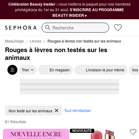
Célébration Beauty Insider :
nous mettons le paquet pour nos membres
privilégié(e)s du 1er au 31 août.
S’INSCRIRE AU PROGRAMME
BEAUTY INSIDER ▸
Recherche
Maquillage
Lèvres
Rouges à lèvres non testés sur les animaux
Rouges à lèvres non testés sur les 
animaux
Trier
En magasin
Livraison le jour même
Vos
Rouges à lèvres non testés sur les animaux
Tout réinitialiser
Non testé sur les animaux
81 Résultats
NOUVEAUTÉ