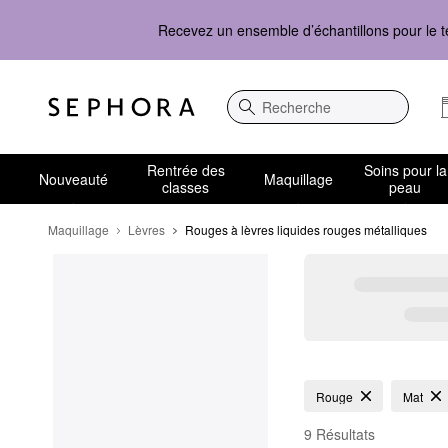
Recevez un ensemble d’échantillons pour le t
Recherche
Rentrée des
Soins pour la
Nouveauté
Maquillage
classes
peau
Maquillage
Lèvres
Rouges à lèvres liquides rouges métalliques
Rouges à lèvres liquid
Rouge
Mat
9 Résultats