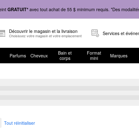
eint
GRATUIT*
avec tout achat de 55 $ minimum requis. *Des modalités 
Découvrir le magasin et la livraison
Services et évén
Choisissez votre magasin et votre emplacement
Bain et
Format
Parfums
Cheveux
Marques
corps
mini
es rouges métalliques
Tout réinitialiser