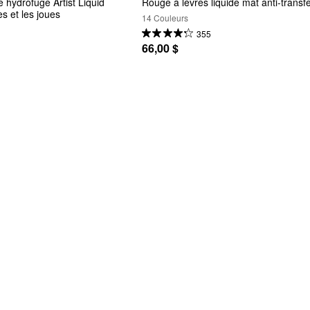
e hydrofuge Artist Liquid 
Rouge à lèvres liquide mat anti-transfe
es et les joues
14 Couleurs
355
66,00 $