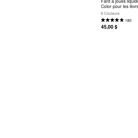
Fard à joues liquid
Color pour les lèvr
6 Couleurs
180
45,00 $