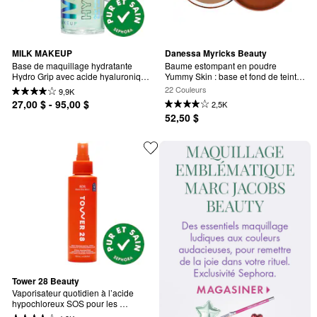
MILK MAKEUP
Danessa Myricks Beauty
Base de maquillage hydratante 
Baume estompant en poudre 
Hydro Grip avec acide hyaluronique 
Yummy Skin : base et fond de teint 
et niacinamide
teinté
22 Couleurs
9,9K
27,00 $ - 95,00 $
2,5K
52,50 $
Tower 28 Beauty
Vaporisateur quotidien à l’acide 
hypochloreux SOS pour les 
éruptions cutanées et les rougeurs