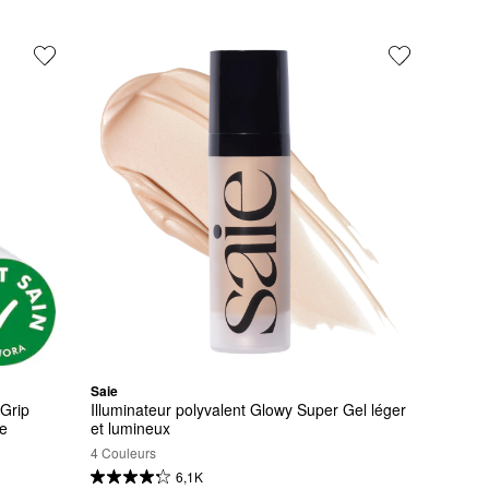
Saie
Grip 
Illuminateur polyvalent Glowy Super Gel léger 
de
et lumineux
4 Couleurs
6,1K