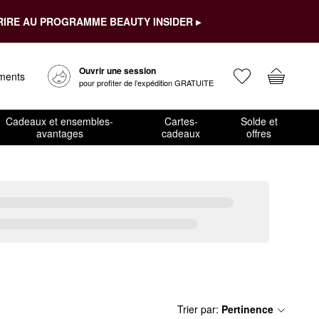
RIRE AU PROGRAMME BEAUTY INSIDER ▸
Ouvrir une session
ements
pour profiter de l’expédition GRATUITE
Cadeaux et ensembles-
Cartes-
Solde et
avantages
cadeaux
offres
Trier par
:
Pertinence