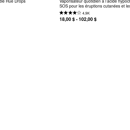
die Hue Drops 
Vaporisateur quotidien à l’acide hypoc
SOS pour les éruptions cutanées et les
rougeurs
4,9K
18,00 $ - 102,00 $