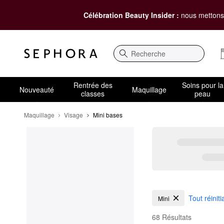
Célébration Beauty Insider :
nous mettons 
Recherche
Rentrée des
Soins pour la
Nouveauté
Maquillage
classes
peau
Maquillage
Visage
Mini bases
Mini bases
Tout réiniti
Mini
68 Résultats