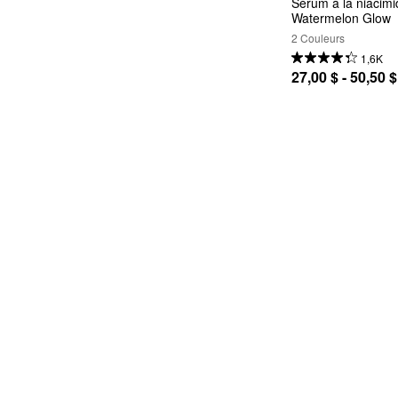
Sérum à la niacimi
Watermelon Glow
2 Couleurs
1,6K
27,00 $ - 50,50 $