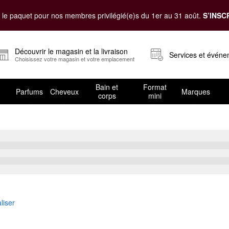
le paquet pour nos membres privilégié(e)s du 1er au 31 août.
S’INSC
Découvrir le magasin et la livraison
Services et évén
Choisissez votre magasin et votre emplacement
Bain et
Format
Parfums
Cheveux
Marques
corps
mini
aliser