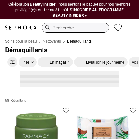
Célébration Beauty Insider :
nous mettons le paquet pour nos membres
privilégié(e)s du 1er au 31 août.
S’INSCRIRE AU PROGRAMME
BEAUTY INSIDER ▸
Recherche
Soins pour la peau
Nettoyants
Démaquillants
Démaquillants
Trier
En magasin
Livraison le jour même
Vos
58 Résultats
Démaquillants