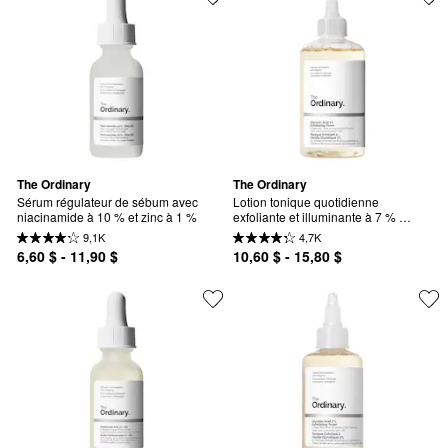
The Ordinary
The Ordinary
Sérum régulateur de sébum avec 
Lotion tonique quotidienne 
niacinamide à 10 % et zinc à 1 %
exfoliante et illuminante à 7 % 
d’acide glycolique
9,1K
4,7K
6,60 $ - 11,90 $
10,60 $ - 15,80 $