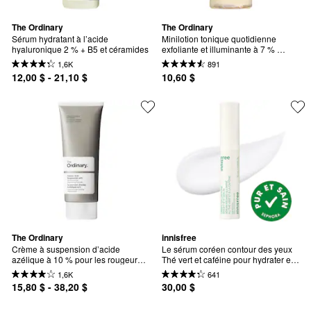
The Ordinary
The Ordinary
Sérum hydratant à l’acide 
Minilotion tonique quotidienne 
hyaluronique 2 % + B5 et céramides
exfoliante et illuminante à 7 % 
d’acide glycolique
1,6K
891
12,00 $ - 21,10 $
10,60 $
The Ordinary
innisfree
Crème à suspension d’acide 
Le sérum coréen contour des yeux 
azélique à 10 % pour les rougeurs 
Thé vert et caféine pour hydrater et 
et la peau sujette aux imperfections
réduire le gonflement
1,6K
641
15,80 $ - 38,20 $
30,00 $