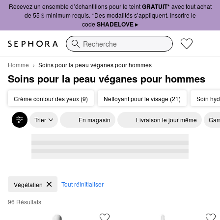
Recevez un ensemble d’échantillons pour le teint
GRATUIT*
avec tout achat
de 55 $ minimum requis. *Des modalités s’appliquent. Inscrire le
code
SHADELOVE ▸
Recherche
Homme
Soins pour la peau véganes pour hommes
Soins pour la peau véganes pour hommes
Crème contour des yeux (9)
Nettoyant pour le visage (21)
Soin hydr
Trier
En magasin
Livraison le jour même
Gam
Soins pour la peau véganes pour hommes
Tout réinitialiser
Végétalien
96 Résultats