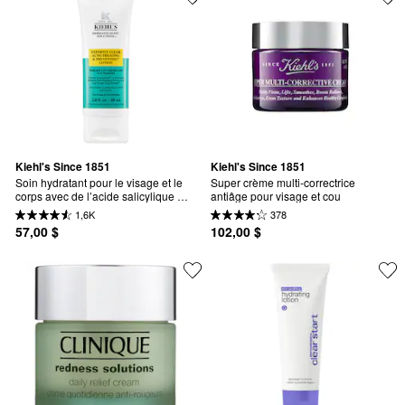
Kiehl's Since 1851
Kiehl's Since 1851
Soin hydratant pour le visage et le 
Super crème multi-correctrice 
corps avec de l’acide salicylique 
antiâge pour visage et cou
pour cibler et prévenir l’acné de 
1,6K
378
façon experte
57,00 $
102,00 $