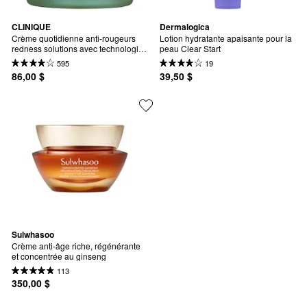
CLINIQUE
Dermalogica
Crème quotidienne anti-rougeurs 
Lotion hydratante apaisante pour la 
redness solutions avec technologie 
peau Clear Start
probiotique
595
19
86,00 $
39,50 $
Sulwhasoo
Crème anti-âge riche, régénérante 
et concentrée au ginseng
113
350,00 $