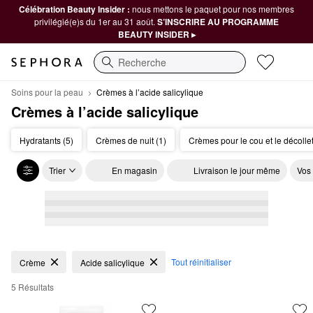
Célébration Beauty Insider :
nous mettons le paquet pour nos membres
privilégié(e)s du 1er au 31 août.
S’INSCRIRE AU PROGRAMME
BEAUTY INSIDER ▸
Recherche
Soins pour la peau
Crèmes à l’acide salicylique
Crèmes à l’acide salicylique
Hydratants (5)
Crèmes de nuit (1)
Crèmes pour le cou et le décollet
Trier
En magasin
Livraison le jour même
Vos
Crèmes à l’acide salicylique
Tout réinitialiser
Crème
Acide salicylique
5 Résultats