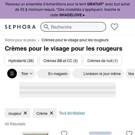
Recevez un ensemble d’échantillons pour le teint
GRATUIT*
avec tout achat
de 55 $ minimum requis. *Des modalités s’appliquent. Inscrire le
code
SHADELOVE ▸
Recherche
Soins pour la peau
Crèmes pour le visage pour les rougeurs
Crèmes pour le visage pour les rougeurs
Hydratants (36)
Crèmes BB et CC (3)
Crèmes de nuit (1)
Trier
En magasin
Livraison le jour même
Vos
Crèmes pour le visage pour les rougeurs
Tout réinitialiser
rougeur
Crème
40 Résultats