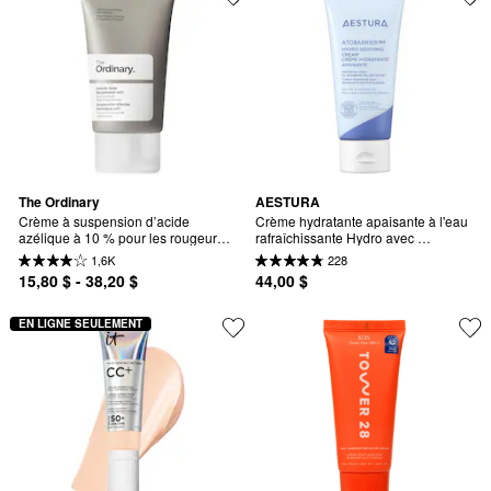
The Ordinary
AESTURA
Crème à suspension d’acide 
Crème hydratante apaisante à l'eau 
azélique à 10 % pour les rougeurs 
rafraîchissante Hydro avec 
et la peau sujette aux imperfections
céramides et acide hyaluronique 
1,6K
228
pour la réparation de la barrière 
15,80 $ - 38,20 $
44,00 $
hydratante ATOBARRIER365
EN LIGNE SEULEMENT