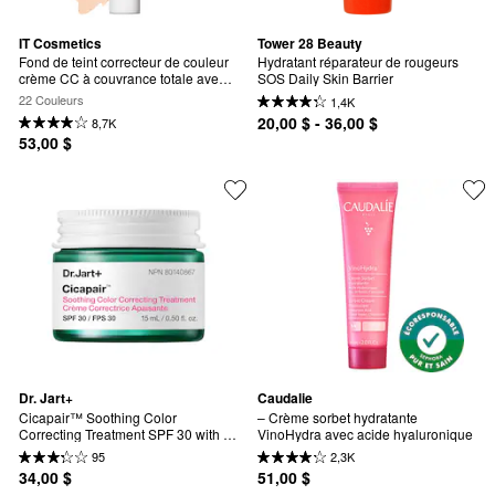
IT Cosmetics
Tower 28 Beauty
Fond de teint correcteur de couleur 
Hydratant réparateur de rougeurs 
crème CC à couvrance totale avec 
SOS Daily Skin Barrier
FPS 50+
22 Couleurs
1,4K
20,00 $ - 36,00 $
8,7K
53,00 $
Dr. Jart+
Caudalie
Cicapair™ Soothing Color 
– Crème sorbet hydratante 
Correcting Treatment SPF 30 with 
VinoHydra avec acide hyaluronique
Centella Asiatica Extracts
95
2,3K
34,00 $
51,00 $