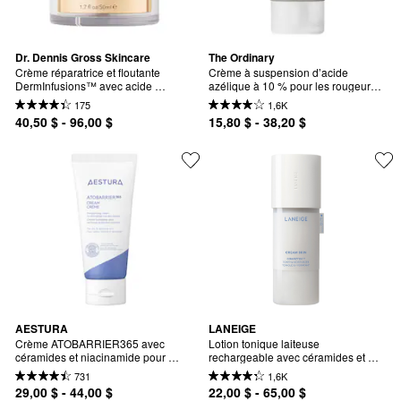
Dr. Dennis Gross Skincare
The Ordinary
Crème réparatrice et floutante 
Crème à suspension d’acide 
DermInfusions™ avec acide 
azélique à 10 % pour les rougeurs 
hyaluronique et peptides
et la peau sujette aux imperfections
175
1,6K
40,50 $ - 96,00 $
15,80 $ - 38,20 $
AESTURA
LANEIGE
Crème ATOBARRIER365 avec 
Lotion tonique laiteuse 
céramides et niacinamide pour 
rechargeable avec céramides et 
réparer la barrière d’hydratation 
peptides Cream Skin
731
1,6K
cutanée
29,00 $ - 44,00 $
22,00 $ - 65,00 $