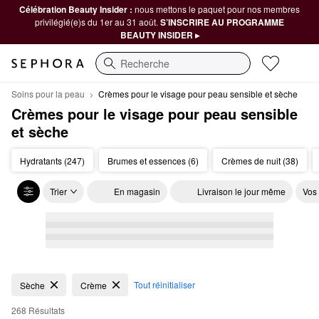
Célébration Beauty Insider :
nous mettons le paquet pour nos membres
privilégié(e)s du 1er au 31 août.
S’INSCRIRE AU PROGRAMME
BEAUTY INSIDER ▸
Recherche
Soins pour la peau
Crèmes pour le visage pour peau sensible et sèche
Crèmes pour le visage pour peau sensible 
et sèche
Hydratants (247)
Brumes et essences (6)
Crèmes de nuit (38)
Trier
En magasin
Livraison le jour même
Vos
Crèmes pour le visage pour peau sensible et sèche
Tout réinitialiser
Sèche
Crème
268 Résultats