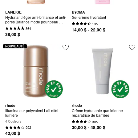
LANEIGE
BYOMA
Hydratant léger anti-brillance et anti-
Gel-crème hydratant
pores Balance mode pour peau 
135
grasse.
364
14,00 $ - 22,00 $
38,00 $
NOUVEAUTÉ
rhode
rhode
Illuminateur polyvalent Lait effet 
Crème hydratante quotidienne 
lumière
réparatrice de barrière
4 Couleurs
305
30,00 $ - 48,00 $
552
42,00 $