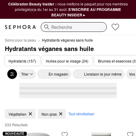
Célébration Beauty Insider :
nous mettons le paquet pour nos membres
privilégié(e)s du 1er au 31 août.
S’INSCRIRE AU PROGRAMME
BEAUTY INSIDER ▸
Recherche
Soins pour la peau
Hydratants véganes sans huile
Hydratants véganes sans huile
Hydratants (157)
Huiles pour le visage (24)
Brumes et essences (3
Trier
En magasin
Livraison le jour même
Vos
Hydratants véganes sans huile
Tout réinitialiser
Végétalien
Non gras
233 Résultats
NOUVEAUTÉ