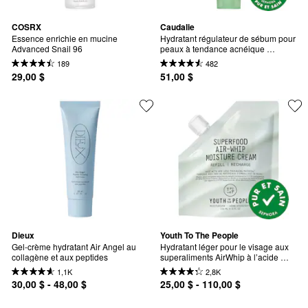
COSRX
Caudalie
Essence enrichie en mucine 
Hydratant régulateur de sébum pour 
Advanced Snail 96
peaux à tendance acnéique 
Vinopure
189
482
29,00 $
51,00 $
Dieux
Youth To The People
Gel-crème hydratant Air Angel au 
Hydratant léger pour le visage aux 
collagène et aux peptides
superaliments AirWhip à l’acide 
hyaluronique
1,1K
2,8K
30,00 $ - 48,00 $
25,00 $ - 110,00 $