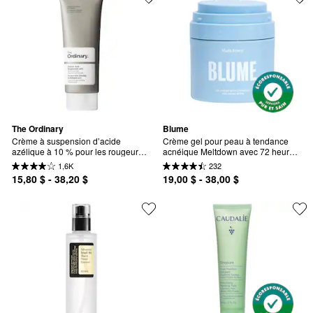
The Ordinary
Blume
Crème à suspension d’acide 
Crème gel pour peau à tendance 
azélique à 10 % pour les rougeurs 
acnéique Meltdown avec 72 heures 
et la peau sujette aux imperfections
d’hydratation
1,6K
232
15,80 $ - 38,20 $
19,00 $ - 38,00 $