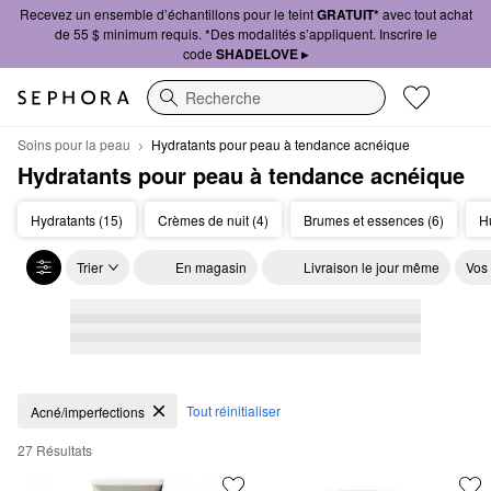
Recevez un ensemble d’échantillons pour le teint
GRATUIT*
avec tout achat
de 55 $ minimum requis. *Des modalités s’appliquent. Inscrire le
code
SHADELOVE ▸
Recherche
Soins pour la peau
Hydratants pour peau à tendance acnéique
Hydratants pour peau à tendance acnéique
Hydratants (15)
Crèmes de nuit (4)
Brumes et essences (6)
Hu
Trier
En magasin
Livraison le jour même
Vos
Hydratants pour peau à tendance acnéique
Tout réinitialiser
Acné/imperfections
27 Résultats