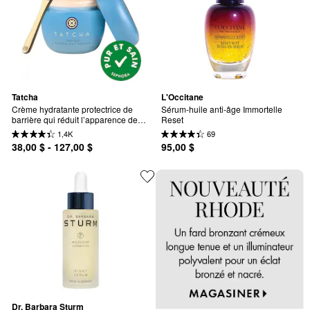
Tatcha
L'Occitane
Crème hydratante protectrice de 
Sérum-huile anti-âge Immortelle 
barrière qui réduit l’apparence des 
Reset
rougeurs Indigo Overnight Repair
1,4K
69
38,00 $ - 127,00 $
95,00 $
Dr. Barbara Sturm