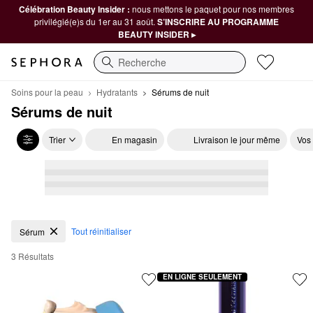
Célébration Beauty Insider :
nous mettons le paquet pour nos membres
privilégié(e)s du 1er au 31 août.
S’INSCRIRE AU PROGRAMME
BEAUTY INSIDER ▸
Recherche
Soins pour la peau
Hydratants
Sérums de nuit
Sérums de nuit
Trier
En magasin
Livraison le jour même
Vos
Sérums de nuit
Tout réinitialiser
Sérum
3 Résultats
EN LIGNE SEULEMENT