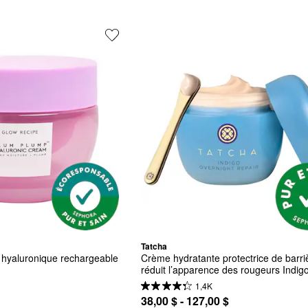
Tatcha
e hyaluronique rechargeable 
Crème hydratante protectrice de barriè
réduit l’apparence des rougeurs Indigo
Overnight Repair
1,4K
38,00 $ - 127,00 $