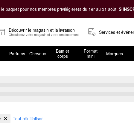
le paquet pour nos membres privilégié(e)s du 1er au 31 août.
S’INSC
Découvrir le magasin et la livraison
Services et évén
Choisissez votre magasin et votre emplacement
Bain et
Format
Parfums
Cheveux
Marques
corps
mini
sain
Tout réinitialiser
a