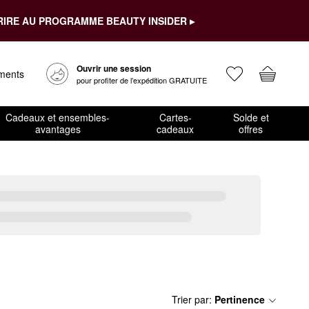
RIRE AU PROGRAMME BEAUTY INSIDER ▸
Ouvrir une session
ements
pour profiter de l’expédition GRATUITE
Cadeaux et ensembles-
Cartes-
Solde et
avantages
cadeaux
offres
Trier par
:
Pertinence