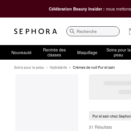
Célébration Beauty Insider :
nous mettons 
Recherche
Rentrée des
Soins pour la
Nouveauté
Maquillage
classes
peau
Soins pour la peau
Hydratants
Crèmes de nuit Pur et sain
Crèmes de nuit Pur et 
Pur et sain chez Sephor
31 Résultats