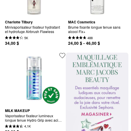
Charlotte Tilbury
MAC Cosmetics
Minivaporisateur fixateur hydratant 
Brume fixante longue tenue sans 
et hydrofuge Airbrush Flawless
alcool Fix+
5K
488
34,00 $
24,00 $ - 46,00 $
MILK MAKEUP
Vaporisateur fixateur lumineux 
longue tenue Hydro Grip avec acide 
hyaluronique et niacinamide en 
4,1K
format mini