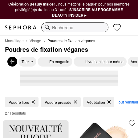
Célébration Beauty Insider :
nous mettons le paquet pour nos membres
privilégié(e)s du 1er au 31 août.
S’INSCRIRE AU PROGRAMME
BEAUTY INSIDER ▸
Recherche
Maquillage
Visage
Poudres de fixation véganes
Poudres de fixation véganes
Trier
En magasin
Livraison le jour même
Vos
Poudres de fixation véganes
Tout réinitial
Poudre libre
Poudre pressée
Végétalien
27 Résultats