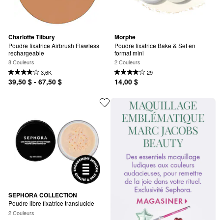
Charlotte Tilbury
Morphe
Poudre fixatrice Airbrush Flawless 
Poudre fixatrice Bake & Set en 
rechargeable
format mini
8 Couleurs
2 Couleurs
3,6K
29
39,50 $ - 67,50 $
14,00 $
SEPHORA COLLECTION
Poudre libre fixatrice translucide
2 Couleurs