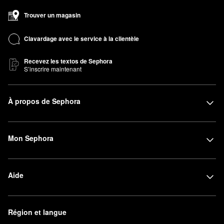
N’oubliez pas de jeter un coup d’œil aux
shampoings favoris
qui
Trouver un magasin
manquent à votre rituel de soins pour les cheveux.
Clavardage avec le service à la clientèle
Recevez les textos de Sephora
S’inscrire maintenant
À propos de Sephora
Mon Sephora
Aide
Région et langue