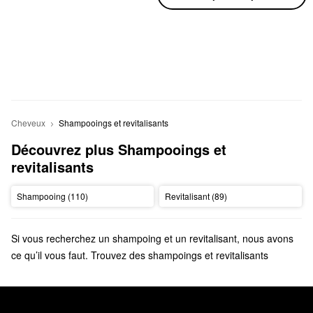
Cheveux
Shampooings et revitalisants
Découvrez plus Shampooings et 
revitalisants
Shampooing (110)
Revitalisant (89)
Si vous recherchez un shampoing et un revitalisant, nous avons
ce qu’il vous faut. Trouvez des shampoings et revitalisants
hydratants, nettoyants et lissants convenant à tous les types de
cheveux proposés par des marques telles que Bumble and
bumble, Living Proof, Briogeo et bien d’autres.