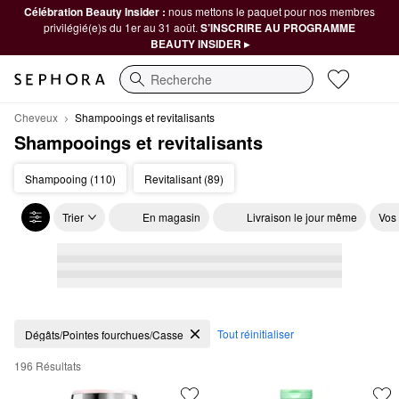
Célébration Beauty Insider :
nous mettons le paquet pour nos membres
privilégié(e)s du 1er au 31 août.
S’INSCRIRE AU PROGRAMME
BEAUTY INSIDER ▸
Recherche
Cheveux
Shampooings et revitalisants
Shampooings et revitalisants
Shampooing (110)
Revitalisant (89)
Trier
En magasin
Livraison le jour même
Vos
Shampooings et revitalisants
Tout réinitialiser
Dégâts/Pointes fourchues/Casse
196 Résultats