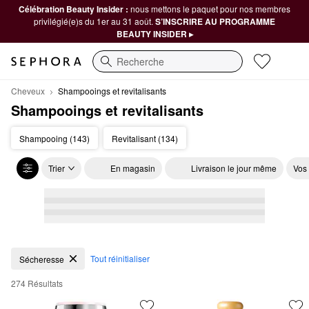
Célébration Beauty Insider :
nous mettons le paquet pour nos membres
privilégié(e)s du 1er au 31 août.
S’INSCRIRE AU PROGRAMME
BEAUTY INSIDER ▸
Recherche
Cheveux
Shampooings et revitalisants
Shampooings et revitalisants
Shampooing (143)
Revitalisant (134)
Trier
En magasin
Livraison le jour même
Vos
Shampooings et revitalisants
Tout réinitialiser
Sécheresse
274 Résultats