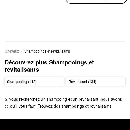
Cheveux
Shampooings et revitalisants
Découvrez plus Shampooings et 
revitalisants
Shampooing (143)
Revitalisant (134)
Si vous recherchez un shampoing et un revitalisant, nous avons
ce qu’il vous faut. Trouvez des shampoings et revitalisants
hydratants, nettoyants et lissants convenant à tous les types de
cheveux proposés par des marques telles que Bumble and
bumble, Living Proof, Briogeo et bien d’autres.