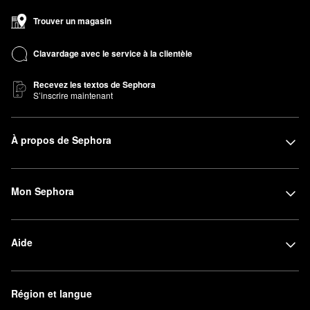
N’oubliez pas de jeter un coup d’œil aux
shampoings favoris
qui
Trouver un magasin
manquent à votre rituel de soins pour les cheveux.
Clavardage avec le service à la clientèle
Recevez les textos de Sephora
S’inscrire maintenant
À propos de Sephora
Mon Sephora
Aide
Région et langue