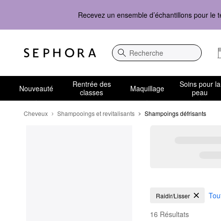
Recevez un ensemble d’échantillons pour le t
Recherche
Rentrée des
Soins pour la
Nouveauté
Maquillage
classes
peau
Cheveux
Shampooings et revitalisants
Shampoings défrisants
Shampoings défrisant
Tout
Raidir/Lisser
16 Résultats