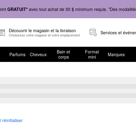
eint
GRATUIT*
avec tout achat de 55 $ minimum requis. *Des modalités 
Découvrir le magasin et la livraison
Services et évén
Choisissez votre magasin et votre emplacement
Bain et
Format
Parfums
Cheveux
Marques
corps
mini
s
 réinitialiser