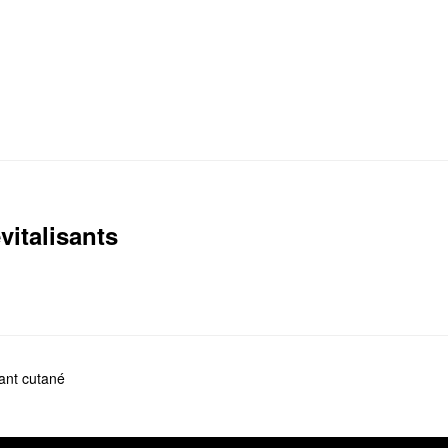
italisants
tant cutané