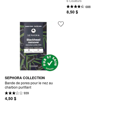
6 Couleurs
688
8,50 $
SEPHORA COLLECTION
Bande de pores pour le nez au 
charbon purifiant
939
4,50 $