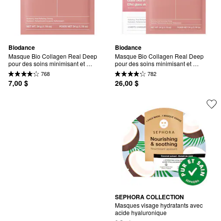
Biodance
Biodance
Masque Bio Collagen Real Deep 
Masque Bio Collagen Real Deep 
pour des soins minimisant et 
pour des soins minimisant et 
raffermissant les pores
raffermissant les pores
768
782
7,00 $
26,00 $
SEPHORA COLLECTION
Masques visage hydratants avec 
acide hyaluronique