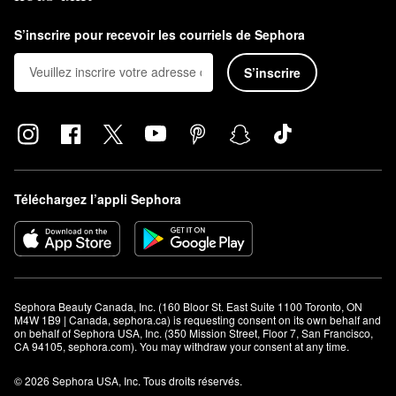
des yeux. Nous offrons aussi des masques sculptants conçus
S’inscrire pour recevoir les courriels de Sephora
pour tonifier et définir votre menton, et pour vous aider à prendre
votre meilleur égoportrait à ce jour.
S’inscrire
Téléchargez l’appli Sephora
Sephora Beauty Canada, Inc. (160 Bloor St. East Suite 1100 Toronto, ON 
M4W 1B9 | Canada, sephora.ca) is requesting consent on its own behalf and 
on behalf of Sephora USA, Inc. (350 Mission Street, Floor 7, San Francisco, 
CA 94105, sephora.com). You may withdraw your consent at any time.
© 2026 Sephora USA, Inc. Tous droits réservés.