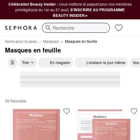
Célébration Beauty Insider :
nous mettons le paquet pour nos membres
privilégié(e)s du 1er au 31 août.
S’INSCRIRE AU PROGRAMME
BEAUTY INSIDER ▸
Recherche
Soins pour la peau
Masques
Masques en feuille
Masques en feuille
Trier
En magasin
Livraison le jour même
Vos
39 Résultats
Masques en feuille