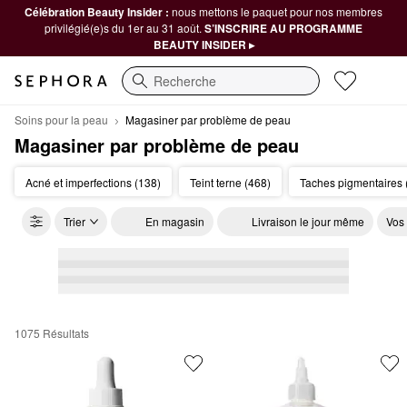
Célébration Beauty Insider :
nous mettons le paquet pour nos membres
privilégié(e)s du 1er au 31 août.
S’INSCRIRE AU PROGRAMME
BEAUTY INSIDER ▸
Recherche
Soins pour la peau
Magasiner par problème de peau
Magasiner par problème de peau
Acné et imperfections (138)
Teint terne (468)
Taches pigmentaires 
Trier
En magasin
Livraison le jour même
Vos
1075 Résultats
Magasiner par problème de peau