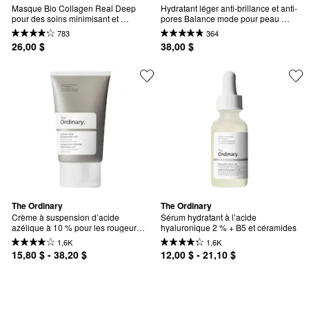
Masque Bio Collagen Real Deep 
Hydratant léger anti-brillance et anti-
pour des soins minimisant et 
pores Balance mode pour peau 
raffermissant les pores
grasse.
783
364
26,00 $
38,00 $
The Ordinary
The Ordinary
Crème à suspension d’acide 
Sérum hydratant à l’acide 
azélique à 10 % pour les rougeurs 
hyaluronique 2 % + B5 et céramides
et la peau sujette aux imperfections
1,6K
1,6K
15,80 $ - 38,20 $
12,00 $ - 21,10 $