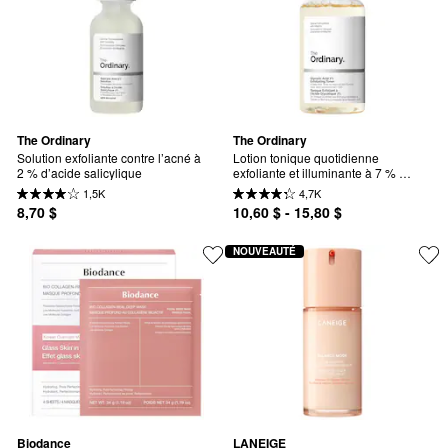
The Ordinary
The Ordinary
Solution exfoliante contre l’acné à 
Lotion tonique quotidienne 
2 % d’acide salicylique
exfoliante et illuminante à 7 % 
d’acide glycolique
1,5K
4,7K
8,70 $
10,60 $ - 15,80 $
NOUVEAUTÉ
Biodance
LANEIGE