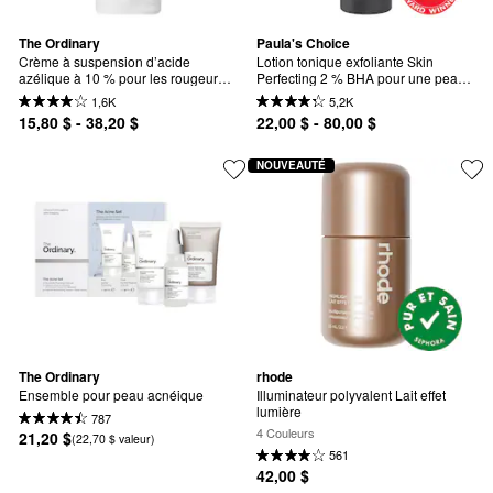
The Ordinary
Paula's Choice
Crème à suspension d’acide 
Lotion tonique exfoliante Skin 
azélique à 10 % pour les rougeurs 
Perfecting 2 % BHA pour une peau 
et la peau sujette aux imperfections
nette
1,6K
5,2K
15,80 $ - 38,20 $
22,00 $ - 80,00 $
NOUVEAUTÉ
The Ordinary
rhode
Ensemble pour peau acnéique
Illuminateur polyvalent Lait effet 
lumière
787
4 Couleurs
21,20 $
(22,70 $ valeur)
561
42,00 $