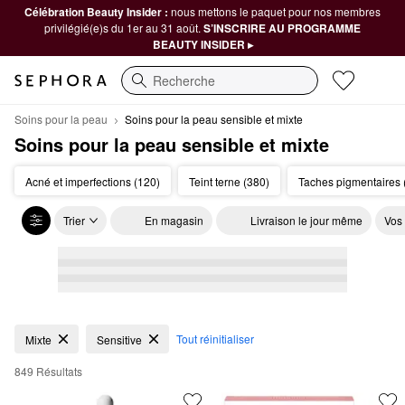
Célébration Beauty Insider :
nous mettons le paquet pour nos membres
privilégié(e)s du 1er au 31 août.
S’INSCRIRE AU PROGRAMME
BEAUTY INSIDER ▸
Recherche
Soins pour la peau
Soins pour la peau sensible et mixte
Soins pour la peau sensible et mixte
Acné et imperfections (120)
Teint terne (380)
Taches pigmentaires 
Trier
En magasin
Livraison le jour même
Vos
Soins pour la peau sensible et mixte
Tout réinitialiser
Mixte
Sensitive
849 Résultats