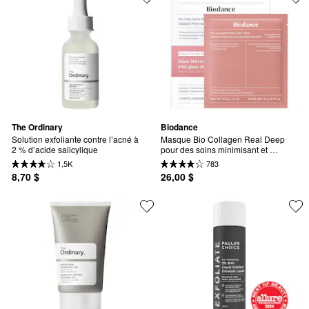
The Ordinary
Biodance
Solution exfoliante contre l’acné à 
Masque Bio Collagen Real Deep 
2 % d’acide salicylique
pour des soins minimisant et 
raffermissant les pores
1,5K
783
8,70 $
26,00 $