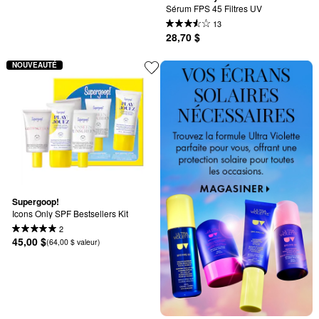
Sérum FPS 45 Filtres UV
13
28,70 $
NOUVEAUTÉ
Supergoop!
Icons Only SPF Bestsellers Kit
2
45,00 $
(64,00 $ valeur)