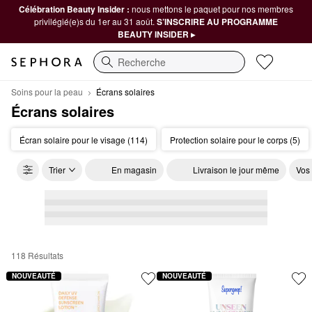
Célébration Beauty Insider :
nous mettons le paquet pour nos membres
privilégié(e)s du 1er au 31 août.
S’INSCRIRE AU PROGRAMME
BEAUTY INSIDER ▸
Recherche
Soins pour la peau
Écrans solaires
Écrans solaires
Écran solaire pour le visage (114)
Protection solaire pour le corps (5)
Trier
En magasin
Livraison le jour même
Vos
118 Résultats
Écrans solaires
NOUVEAUTÉ
NOUVEAUTÉ