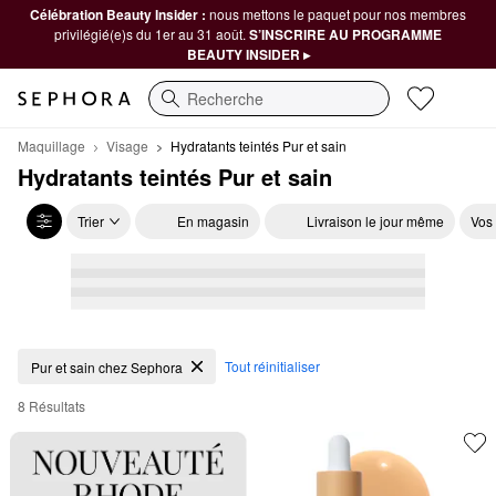
Célébration Beauty Insider :
nous mettons le paquet pour nos membres
privilégié(e)s du 1er au 31 août.
S’INSCRIRE AU PROGRAMME
BEAUTY INSIDER ▸
Recherche
Maquillage
Visage
Hydratants teintés Pur et sain
Hydratants teintés Pur et sain
Trier
En magasin
Livraison le jour même
Vos
Hydratants teintés Pur et sain
Tout réinitialiser
Pur et sain chez Sephora
8 Résultats