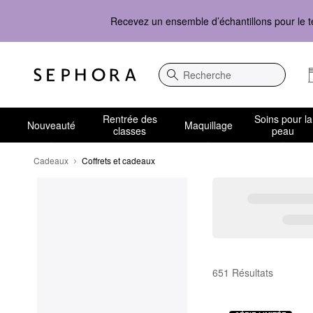
Recevez un ensemble d’échantillons pour le t
Recherche
Rentrée des
Soins pour la
Nouveauté
Maquillage
classes
peau
Cadeaux
Coffrets et cadeaux
Coffrets et cadeaux
651 Résultats