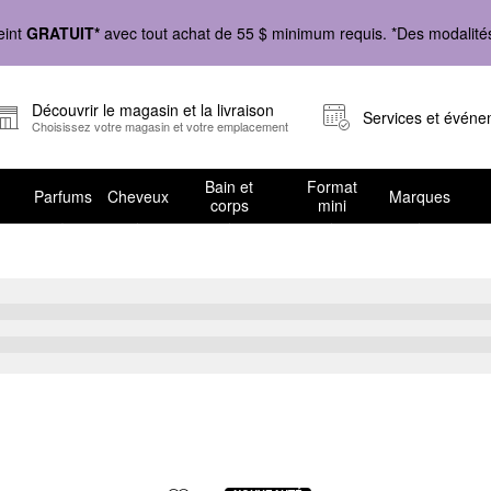
eint
GRATUIT*
avec tout achat de 55 $ minimum requis. *Des modalités 
Découvrir le magasin et la livraison
Services et évén
Choisissez votre magasin et votre emplacement
Bain et
Format
Parfums
Cheveux
Marques
corps
mini