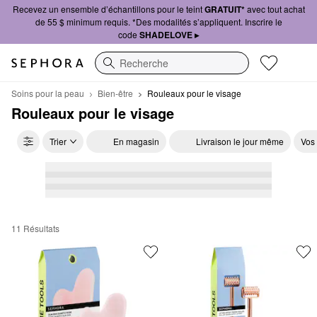
Recevez un ensemble d’échantillons pour le teint
GRATUIT*
avec tout achat
de 55 $ minimum requis. *Des modalités s’appliquent. Inscrire le
code
SHADELOVE ▸
Recherche
Soins pour la peau
Bien-être
Rouleaux pour le visage
Rouleaux pour le visage
Trier
En magasin
Livraison le jour même
Vos
11 Résultats
Rouleaux pour le visage