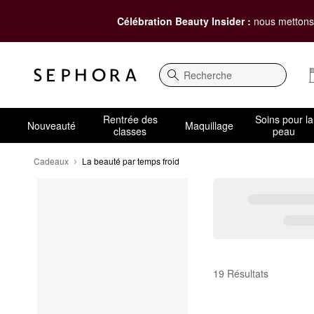
Célébration Beauty Insider :
nous mettons 
Recherche
Rentrée des
Soins pour la
Nouveauté
Maquillage
classes
peau
Cadeaux
La beauté par temps froid
La beauté par temps f
19 Résultats