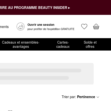
RIRE AU PROGRAMME BEAUTY INSIDER ▸
Ouvrir une session
ements
pour profiter de l’expédition GRATUITE
Cadeaux et ensembles-
Cartes-
Solde et
avantages
cadeaux
offres
Trier par
:
Pertinence