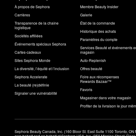
À propos de Sephora
Membre Beauty Insider
Carrières
Galerie
Transparence de la chaîne
État de la commande
logistique
Historique des achats
Sociétés affiliées
Paramètres du compte
Événements spéciaux Sephora
Services Beauté et événements e
Cartes-cadeaux
magasin
Sites Sephora Monde
Auto-Replenish
La diversité, l’équité et l’inclusion
Offres beauté
Sephora Accelerate
Foire aux récompenses
Rewards Bazaar™
La beauté (re)définie
Favoris
Signaler une vulnérabilité
Magasiner dans votre magasin
Profiter de la livraison le jour mê
Sephora Beauty Canada, Inc. (160 Bloor St. East Suite 1100 Toronto, ON 
own behalf and on behalf of Sephora USA, Inc. (350 Mission Street, Floo