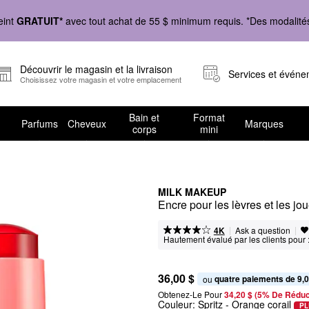
eint
GRATUIT*
avec tout achat de 55 $ minimum requis. *Des modalités 
Découvrir le magasin et la livraison
Services et évén
Choisissez votre magasin et votre emplacement
Bain et
Format
Parfums
Cheveux
Marques
corps
mini
MILK MAKEUP
Encre pour les lèvres et les jo
|
|
Ask a question
4K
Hautement évalué par les clients pour 
36,00 $
quatre paiements de 9,0
ou 
Obtenez-Le Pour
34,20 $ (5% De Réduc
Couleur:
Spritz
- Orange corail
PL