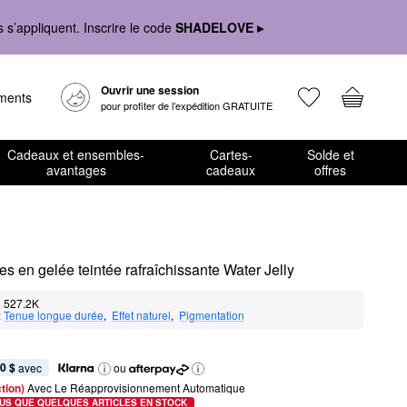
s’appliquent. Inscrire le code
SHADELOVE ▸
Ouvrir une session
ements
pour profiter de l’expédition GRATUITE
Cadeaux et ensembles-
Cartes-
Solde et
avantages
cadeaux
offres
ues en gelée teintée rafraîchissante Water Jelly
527.2K
:
Tenue longue durée
,  
Effet naturel
,  
Pigmentation
0 $
 avec
ou
tion) 
Avec Le Réapprovisionnement Automatique
US QUE QUELQUES ARTICLES EN STOCK