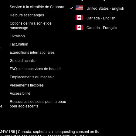
Service à la clientèle de Sephora
United States - English
Retours et échanges
Canada - English
Options de livraison et de
Canada - Français
ramassage
Livraison
Facturation
n
Expéditions internationales
Guide d’achats
FAQ sur les services de beauté
Emplacements du magasin
Versements flexibles
Accessibilité
Ressources de soins pour la peau
me
pour adolescents
M4W 1B9 | Canada, sephora.ca) is requesting consent on its 
r 7, San Francisco, CA 94105, sephora.com). You may 