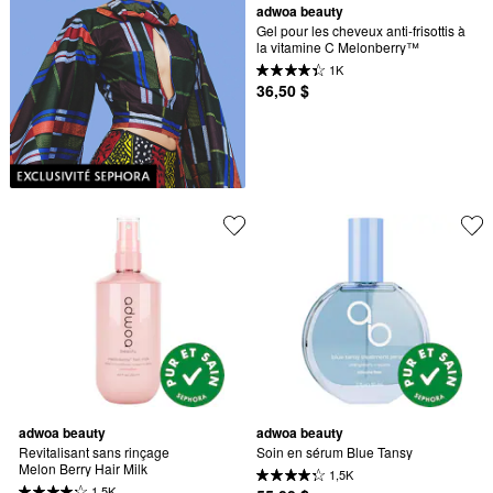
adwoa beauty
Gel pour les cheveux anti-frisottis à 
la vitamine C Melonberry™
1K
36,50 $
adwoa beauty
adwoa beauty
Revitalisant sans rinçage 
Soin en sérum Blue Tansy
Melon Berry Hair Milk
1,5K
1,5K