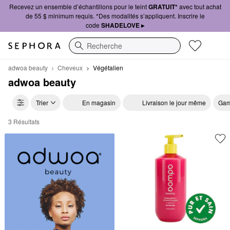
Recevez un ensemble d’échantillons pour le teint
GRATUIT*
avec tout achat
de 55 $ minimum requis. *Des modalités s’appliquent. Inscrire le
code
SHADELOVE ▸
Recherche
adwoa beauty
Cheveux
Végétalien
adwoa beauty
Trier
En magasin
Livraison le jour même
Gam
3 Résultats
adwoa beauty Végétalien