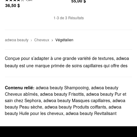
55,00 $
36,50 $
1-3 de 3 Résultats
adwoa beauty
Cheveux
Végétalien
Conçue pour s’adapter à une grande variété de textures, adwoa
beauty est une marque primée de soins capillaires qui offre des
résultats optimaux. Des gels définissant aux masques anti-
cassure, découvrez des formules fiables pour chaque étape de
votre rituel.
Contenu relié:
adwoa beauty Shampooing
,
adwoa beauty
Cheveux abîmés
,
adwoa beauty Frisottis
,
adwoa beauty Pur et
Sephora offre-t-elle des produits adwoa beauty?
sain chez Sephora
,
adwoa beauty Masques capillaires
,
adwoa
Oui, les produits
capillaires
adwoa beauty sont une exclusivité
beauty Peau sèche
,
adwoa beauty Produits coiffants
,
adwoa
Sephora. Pour mettre à niveau vos essentiels, jetez un coup d’œil
beauty Huile pour les cheveux
,
adwoa beauty Revitalisant
à nos shampoings hydratants et purifiants. Pour vous concentrer
sur une priorité plus précise, parcourez la sélection de produits et
de soins adwoa beauty. Vous trouverez des formules de