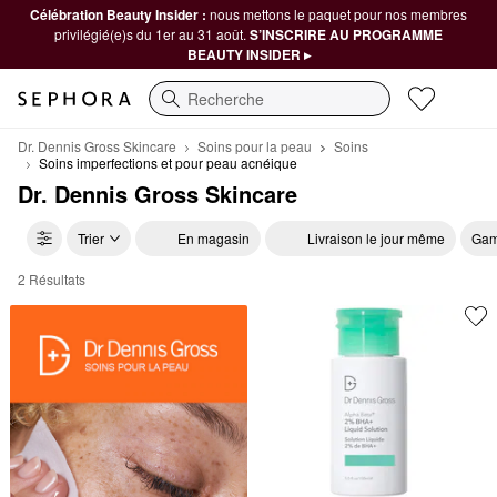
Célébration Beauty Insider :
nous mettons le paquet pour nos membres
privilégié(e)s du 1er au 31 août.
S’INSCRIRE AU PROGRAMME
BEAUTY INSIDER ▸
Recherche
Dr. Dennis Gross Skincare
Soins pour la peau
Soins
Soins imperfections et pour peau acnéique
Dr. Dennis Gross Skincare
Trier
En magasin
Livraison le jour même
Gam
2 Résultats
Dr. Dennis Gross Skincare Soins imperfections et pour peau acnéiq