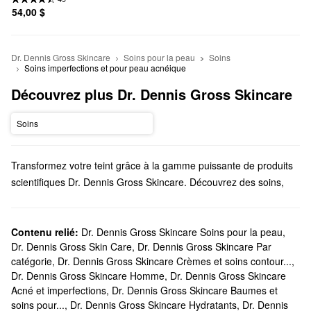
54,00 $
Dr. Dennis Gross Skincare
Soins pour la peau
Soins
Soins imperfections et pour peau acnéique
Découvrez plus Dr. Dennis Gross Skincare
Soins
Transformez votre teint grâce à la gamme puissante de produits
scientifiques Dr. Dennis Gross Skincare. Découvrez des soins,
des nettoyants, des outils et d’autres solutions conçues pour une
utilisation polyvalente sans effort et des résultats durables.
Est-ce que Sephora offre des produits Dr Dennis Gross?
Contenu relié:
Dr. Dennis Gross Skincare Soins pour la peau
,
Dr. Dennis Gross Skin Care
,
Dr. Dennis Gross Skincare Par
Nous offrons une variété de solutions Dr. Dennis Gross Skincare
catégorie
,
Dr. Dennis Gross Skincare Crèmes et soins contour...
,
chez Sephora. Si vous êtes à la recherche d’un soin, n’oubliez
Dr. Dennis Gross Skincare Homme
,
Dr. Dennis Gross Skincare
pas de jeter un coup d’œil à notre ensemble d’
exfoliants pour le
Acné et imperfections
,
Dr. Dennis Gross Skincare Baumes et
visage
qui changeront la donne. Nous avons également de
soins pour...
,
Dr. Dennis Gross Skincare Hydratants
,
Dr. Dennis