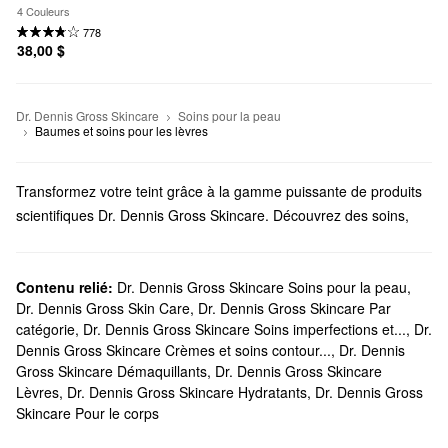
+ Repair avec acide hyaluronique
4 Couleurs
778
38,00 $
Dr. Dennis Gross Skincare
Soins pour la peau
Baumes et soins pour les lèvres
Transformez votre teint grâce à la gamme puissante de produits
scientifiques Dr. Dennis Gross Skincare. Découvrez des soins,
des nettoyants, des outils et d’autres solutions conçues pour une
utilisation polyvalente sans effort et des résultats durables.
Est-ce que Sephora offre des produits Dr Dennis Gross?
Contenu relié:
Dr. Dennis Gross Skincare Soins pour la peau
,
Dr. Dennis Gross Skin Care
,
Dr. Dennis Gross Skincare Par
Nous offrons une variété de solutions Dr. Dennis Gross Skincare
catégorie
,
Dr. Dennis Gross Skincare Soins imperfections et...
,
Dr.
chez Sephora. Si vous êtes à la recherche d’un soin, n’oubliez
Dennis Gross Skincare Crèmes et soins contour...
,
Dr. Dennis
pas de jeter un coup d’œil à notre ensemble d’
exfoliants pour le
Gross Skincare Démaquillants
,
Dr. Dennis Gross Skincare
visage
qui changeront la donne. Nous avons également de
Lèvres
,
Dr. Dennis Gross Skincare Hydratants
,
Dr. Dennis Gross
nombreux
sérums
Dr. Dennis Gross Skincare à explorer.
Skincare Pour le corps
Parcourez les formules perfectrices, les essentiels hydratants, les