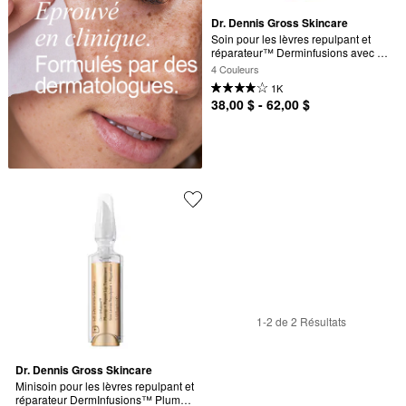
Dr. Dennis Gross Skincare
Soin pour les lèvres repulpant et 
réparateur™ Derminfusions avec 
acide hyaluronique
4 Couleurs
1K
38,00 $ - 62,00 $
1-2 de 2 Résultats
Dr. Dennis Gross Skincare
Minisoin pour les lèvres repulpant et 
réparateur DermInfusions™ Plump 