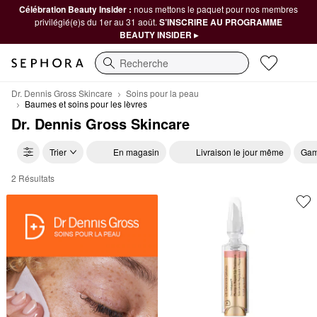
Célébration Beauty Insider :
nous mettons le paquet pour nos membres
privilégié(e)s du 1er au 31 août.
S’INSCRIRE AU PROGRAMME
BEAUTY INSIDER ▸
Recherche
Dr. Dennis Gross Skincare
Soins pour la peau
Baumes et soins pour les lèvres
Dr. Dennis Gross Skincare
Trier
En magasin
Livraison le jour même
Gam
2 Résultats
Dr. Dennis Gross Skincare Baumes et soins pour les lèvres