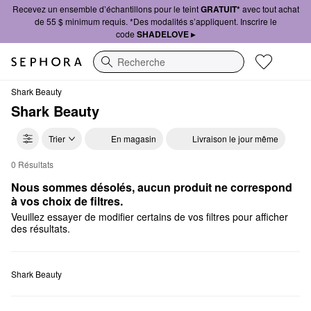
Recevez un ensemble d’échantillons pour le teint
GRATUIT*
avec tout achat
de 55 $ minimum requis. *Des modalités s’appliquent. Inscrire le
code
SHADELOVE ▸
Recherche
Shark Beauty
Shark Beauty
Trier
En magasin
Livraison le jour même
0 Résultats
Shark Beauty Produits lissants et fers plats pour les cheveux
Nous sommes désolés, aucun produit ne correspond 
à vos choix de filtres.
Veuillez essayer de modifier certains de vos filtres pour afficher
des résultats.
Shark Beauty