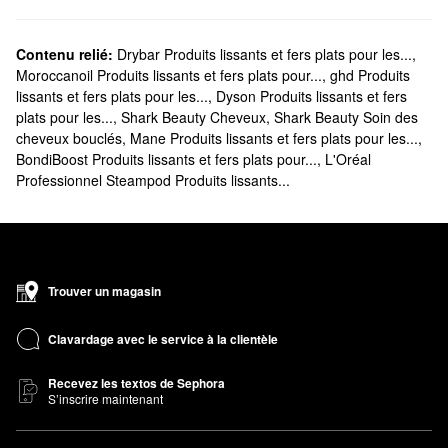
Contenu relié:
Drybar Produits lissants et fers plats pour les...
,
Moroccanoil Produits lissants et fers plats pour...
,
ghd Produits
lissants et fers plats pour les...
,
Dyson Produits lissants et fers
plats pour les...
,
Shark Beauty Cheveux
,
Shark Beauty Soin des
cheveux bouclés
,
Mane Produits lissants et fers plats pour les...
,
BondiBoost Produits lissants et fers plats pour...
,
L'Oréal
Professionnel Steampod Produits lissants...
Trouver un magasin
Clavardage avec le service à la clientèle
Recevez les textos de Sephora
S’inscrire maintenant