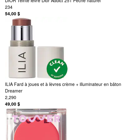
DIOR
Teinte lèvre Dior Addict 251 Pêche naturel
234
54,00 $
ILIA
Fard à joues et à lèvres crème + illuminateur en bâton
Dreamer
2,290
49,00 $