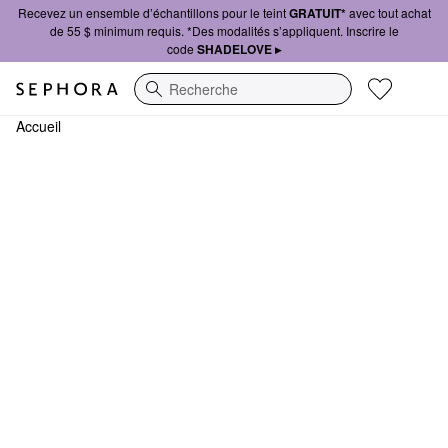
Recevez un ensemble d’échantillons pour le teint
GRATUIT*
avec tout achat
de 55 $ minimum requis. *Des modalités s’appliquent. Inscrire le
code
SHADELOVE ▸
Recherche
Accueil