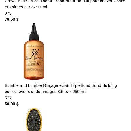
Crown Affair
Le soin sérum réparateur de nuit pour cheveux secs
et abîmés 3.3 oz/97 mL
379
78,50 $
Bumble and bumble
Rinçage éclair TripleBond Bond Building
pour cheveux endommagés 8.5 oz / 250 mL
377
50,00 $