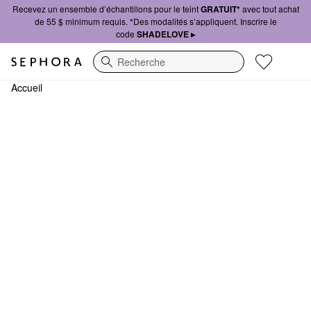
Recevez un ensemble d’échantillons pour le teint
GRATUIT*
avec tout achat
de 55 $ minimum requis. *Des modalités s’appliquent. Inscrire le
code
SHADELOVE ▸
Recherche
Accueil