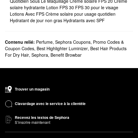
Quotidien Sous Le Maquillage
Crème solaire FPS 20
Crème
solaire hydratante
Lotion FPS 30
FPS 30 pour le visage
Lotions Avec FPS
Crème solaire pour usage quotidien
Hydratant de jour non gras
Hydratants avec SPF
Contenu relié:
Perfume
,
Sephora Coupons, Promo Codes &
Coupon Codes
,
Best Highlighter Luminizer
,
Best Hair Products
For Dry Hair
,
Sephora
,
Benefit Browbar
Trouver un magasin
Clavardage avec le service à la clientèle
Recevez les textos de Sephora
S’inscrire maintenant