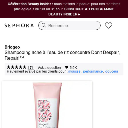
Célébration Beauty Insider :
nous mettons le paquet pour nos membres
privilégié(e)s du 1er au 31 août.
S’INSCRIRE AU PROGRAMME
BEAUTY INSIDER ▸
Recherche
Briogeo
Shampooing riche à l’eau de riz concentré Don't Despair, 
Repair!™
|
|
Ask a question
171
5.9K
Hautement évalué par les clients pour :
mousse
,  
performance
,  
douceur