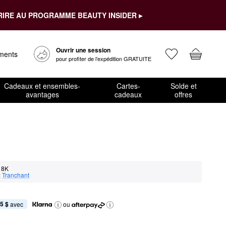
RIRE AU PROGRAMME BEAUTY INSIDER ▸
Ouvrir une session
ements
pour profiter de l’expédition GRATUITE
Cadeaux et ensembles-
Cartes-
Solde et
avantages
cadeaux
offres
18K
:
Tranchant
5 $
 avec
ou