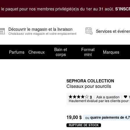
le paquet pour nos membres privilégié(e)s du 1er au 31 août.
S’INSC
Découvrir le magasin et la livraison
Services et évén
Choisissez votre magasin et votre emplacement
Bain et
Format
Parfums
Cheveux
Marques
corps
mini
SEPHORA COLLECTION
Ciseaux pour sourcils
|
|
Ask a question
9
Hautement évalué par les clients pour 
19,00 $
quatre paiements de 4,7
ou 
RUPTURE DE STOCK