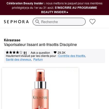
Célébration Beauty Insider :
nous mettons le paquet pour nos membres
privilégié(e)s du 1er au 31 août.
S’INSCRIRE AU PROGRAMME
BEAUTY INSIDER ▸
Recherche
Kérastase
Vaporisateur lissant anti-frisottis Discipline
|
|
Ask a question
91
29.3K
Hautement évalué par les clients pour :
Contrôle des frisottis
,  
Santé des cheveux
,  
Parfum