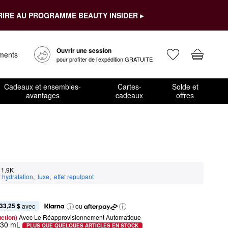
RIRE AU PROGRAMME BEAUTY INSIDER ▸
Ouvrir une session
ements
pour profiter de l’expédition GRATUITE
Cadeaux et ensembles-
Cartes-
Solde et
avantages
cadeaux
offres
1.9K
:
hydratation
,  
luxe
,  
effet repulpant
33,25 $
 avec
ou
ction) 
Avec Le Réapprovisionnement Automatique
/ 30 mL
PLUS QUE QUELQUES ARTICLES EN STOCK