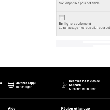
Non disponible pour cet article
En ligne seulement
Le ramassage n’est pas offert pour cet 
Recevez les textos de
 à
Obtenez l’appli
Sephora
Télécharger
S’inscrire maintenant
Aide
Région et langue