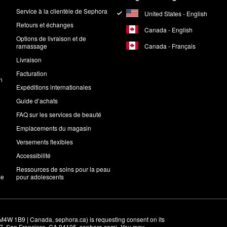
Service à la clientèle de Sephora
United States - English
Retours et échanges
Canada - English
Options de livraison et de
Canada - Français
ramassage
Livraison
Facturation
n
Expéditions internationales
Guide d’achats
FAQ sur les services de beauté
Emplacements du magasin
Versements flexibles
Accessibilité
Ressources de soins pour la peau
me
pour adolescents
M4W 1B9 | Canada, sephora.ca) is requesting consent on its 
r 7, San Francisco, CA 94105, sephora.com). You may 