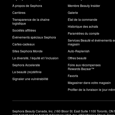
À propos de Sephora
Membre Beauty Insider
Carrières
Galerie
Transparence de la chaîne
État de la commande
logistique
Historique des achats
Sociétés affiliées
Paramètres du compte
Événements spéciaux Sephora
Services Beauté et événements e
Cartes-cadeaux
magasin
Sites Sephora Monde
Auto-Replenish
La diversité, l’équité et l’inclusion
Offres beauté
Sephora Accelerate
Foire aux récompenses
Rewards Bazaar™
La beauté (re)définie
Favoris
Signaler une vulnérabilité
Magasiner dans votre magasin
Profiter de la livraison le jour mê
Sephora Beauty Canada, Inc. (160 Bloor St. East Suite 1100 Toronto, ON 
own behalf and on behalf of Sephora USA, Inc. (350 Mission Street, Floo