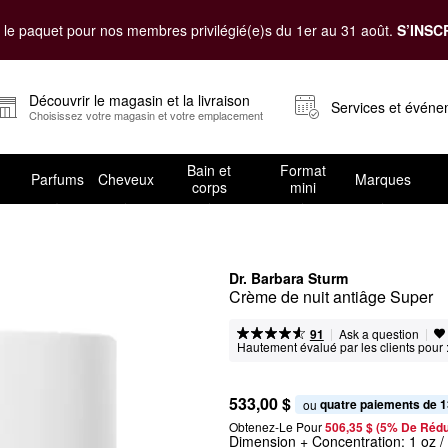
le paquet pour nos membres privilégié(e)s du 1er au 31 août.
S’INSC
Découvrir le magasin et la livraison
Services et évén
Choisissez votre magasin et votre emplacement
Bain et
Format
Parfums
Cheveux
Marques
corps
mini
Dr. Barbara Sturm
Crème de nuit antiâge Super
|
|
Ask a question
91
Hautement évalué par les clients pour 
533,00 $
quatre paiements de 1
ou 
Obtenez-Le Pour
506,35 $ (5% De Rédu
Dimension + Concentration:
1 oz 