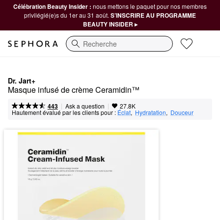
Célébration Beauty Insider :
nous mettons le paquet pour nos membres
privilégié(e)s du 1er au 31 août.
S’INSCRIRE AU PROGRAMME
BEAUTY INSIDER ▸
Recherche
Dr. Jart+
Masque infusé de crème Ceramidin™
|
|
Ask a question
443
27.8K
Hautement évalué par les clients pour :
Éclat
,  
Hydratation
,  
Douceur