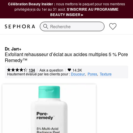
Célébration Beauty Insider :
nous mettons le paquet pour nos membres
privilégié(e)s du 1er au 31 août.
S’INSCRIRE AU PROGRAMME
BEAUTY INSIDER ▸
Recherche
Dr. Jart+
Exfoliant rehausseur d’éclat aux acides multiples 5 % Pore 
Remedy™
|
|
Ask a question
134
14.3K
Hautement évalué par les clients pour :
Douceur
,  
Pores
,  
Texture