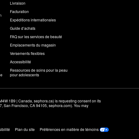
Livraison
Facturation
n
Expéditions internationales
Guide d’achats
FAQ sur les services de beauté
Emplacements du magasin
Versements flexibles
Accessibilité
Ressources de soins pour la peau
me
pour adolescents
M4W 1B9 | Canada, sephora.ca) is requesting consent on its 
r 7, San Francisco, CA 94105, sephora.com). You may 
ibilité
Plan du site
Préférences en matière de témoins