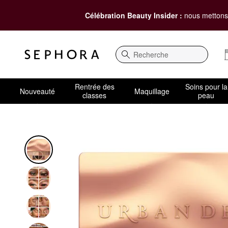
Célébration Beauty Insider :
nous mettons 
Recherche
Rentrée des
Soins pour la
Nouveauté
Maquillage
classes
peau