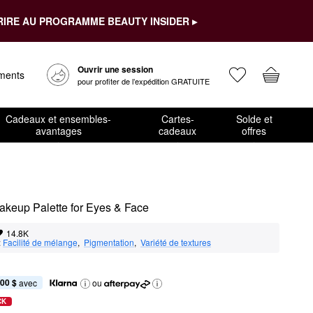
RIRE AU PROGRAMME BEAUTY INSIDER ▸
Ouvrir une session
ements
pour profiter de l’expédition GRATUITE
Cadeaux et ensembles-
Cartes-
Solde et
avantages
cadeaux
offres
eup Palette for Eyes & Face
14.8K
:
Facilité de mélange
,  
Pigmentation
,  
Variété de textures
,00 $
 avec
ou
CK