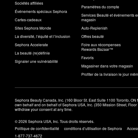
Sociétés affiliées
Paramètres du compte
Événements spéciaux Sephora
Services Beauté et événements e
Cartes-cadeaux
magasin
Sites Sephora Monde
Auto-Replenish
La diversité, l’équité et l’inclusion
Offres beauté
Sephora Accelerate
Foire aux récompenses
Rewards Bazaar™
La beauté (re)définie
Favoris
Signaler une vulnérabilité
Magasiner dans votre magasin
Profiter de la livraison le jour mê
Sephora Beauty Canada, Inc. (160 Bloor St. East Suite 1100 Toronto, ON 
own behalf and on behalf of Sephora USA, Inc. (350 Mission Street, Floo
withdraw your consent at any time.
© 2026 Sephora USA, Inc. Tous droits réservés.
Politique de confidentialité
conditions d’utilisation de Sephora
Access
1-877-737-4672