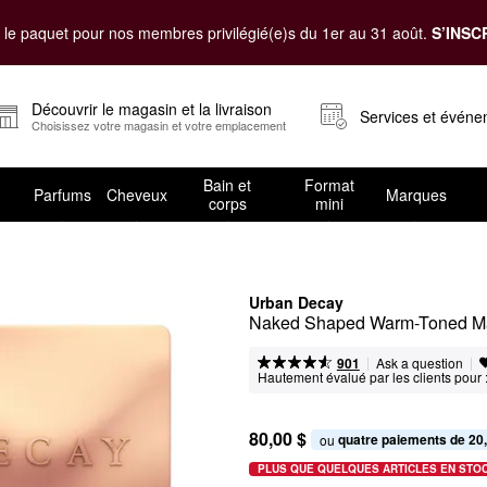
le paquet pour nos membres privilégié(e)s du 1er au 31 août.
S’INSC
Découvrir le magasin et la livraison
Services et évén
Choisissez votre magasin et votre emplacement
Bain et
Format
Parfums
Cheveux
Marques
corps
mini
Urban Decay
Naked Shaped Warm-Toned Mak
|
|
Ask a question
901
Hautement évalué par les clients pour 
80,00 $
quatre paiements de 20
ou 
PLUS QUE QUELQUES ARTICLES EN STO